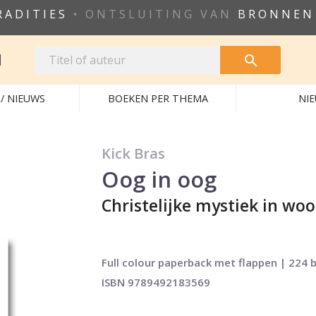
RADITIES
• ONTSLUITING VAN
BRONNEN
N

/ NIEUWS
BOEKEN PER THEMA
NI
Kick Bras
Oog in oog
Christelijke mystiek in wo
Full colour paperback met flappen | 224 bl
ISBN 9789492183569