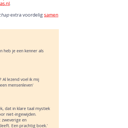
as.nl
.
chap
extra voordelig
samen
n heb je een kenner als
 Al lezend voel ik mij
an een mensenleven'
 dat in klare taal mystiek
or niet-ingewijden.
t zweverige en
leeft. Een prachtig boek.'