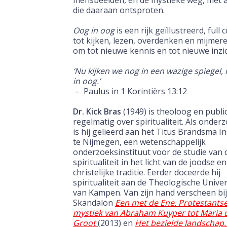
mensbeelden, en de mystieke weg, met a
die daaraan ontsproten.
Oog in oog
is een rijk geïllustreerd, full
tot kijken, lezen, overdenken en mijmere
om tot nieuwe kennis en tot nieuwe inzi
‘Nu kijken we nog in een wazige spiegel,
in oog.’
– Paulus in 1 Korintiërs 13:12
Dr. Kick Bra
s
(1949) is theoloog en publi
regelmatig over spiritualiteit. Als onder
is hij gelieerd aan het Titus Brandsma In
te Nijmegen, een wetenschappelijk
onderzoeksinstituut voor de studie van 
spiritualiteit in het licht van de joodse en
christelijke traditie. Eerder doceerde hij
spiritualiteit aan de Theologische Univer
van Kampen. Van zijn hand verscheen bij
Skandalon
Een met de Ene. Protestants
mystiek van Abraham Kuyper tot Maria 
Groot
(2013) en
Het bezielde landschap. S