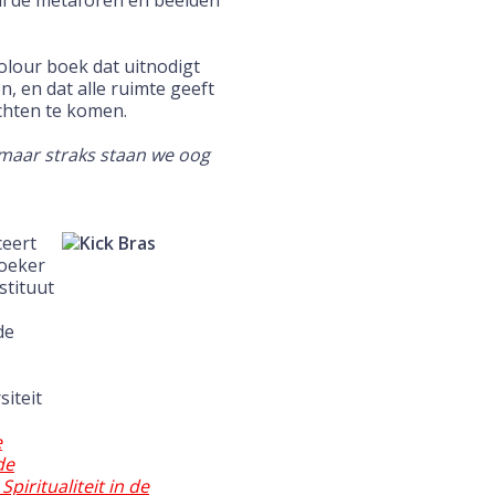
l de metaforen en beelden
 colour boek dat uitnodigt
n, en dat alle ruimte geeft
chten te komen.
 maar straks staan we oog
ceert
zoeker
stituut
de
siteit
e
de
piritualiteit in de