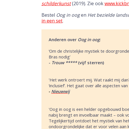
schilderkunst
(2019). Zie ook
www.kickbr
Bestel
Oog in oog
en
Het bezielde lands
in een set
.
Anderen over
Oog in oog
:
‘Om de christelijke mystiek te doorgronde
Bras nodig’
-
Trouw
*****
(vijf sterren)
'Het werk ontroert mij. Wat raakt mij dan?
‘inclusief’. Het gaat over alle aspecten v
Nieuwwij
-
'Oog in oog is een helder opgebouwd boek,
nabij brengt en invoelbaar maakt – ook vo
Tegelijkertijd ontdoet het mystiek van he
ondoorgrondelijke dat er voor velen aan k