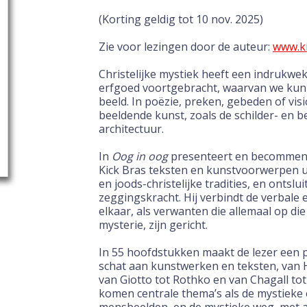
(Korting geldig tot 10 nov. 2025)
Zie voor lezingen door de auteur:
www.ki
Christelijke mystiek heeft een indrukwek
erfgoed voortgebracht, waarvan we kun
beeld. In poëzie, preken, gebeden of vis
beeldende kunst, zoals de schilder- en 
architectuur.
In
Oog in oog
presenteert en becomment
Kick Bras teksten en kunstvoorwerpen ui
en joods-christelijke tradities, en ontslu
zeggingskracht. Hij verbindt de verbale 
elkaar, als verwanten die allemaal op die
mysterie, zijn gericht.
In 55 hoofdstukken maakt de lezer een 
schat aan kunstwerken en teksten, van 
van Giotto tot Rothko en van Chagall to
komen centrale thema’s als de mystieke 