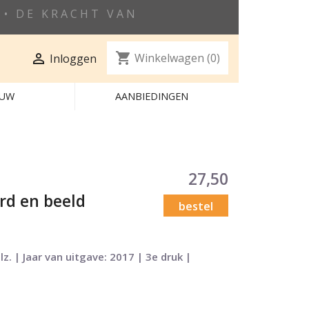
• DE KRACHT VAN
shopping_cart

Winkelwagen
(0)
Inloggen
EUW
AANBIEDINGEN
27,50
ord en beeld
bestel
z. | Jaar van uitgave: 2017 | 3e druk |