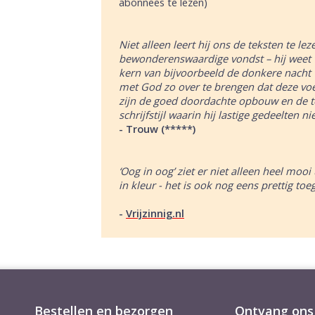
abonnees te lezen)
Niet alleen leert hij ons de teksten te l
bewonderenswaardige vondst
–
hij weet
kern van bijvoorbeeld de donkere nacht 
met God zo over te brengen dat deze voe
zijn de goed doordachte opbouw en de t
schrijfstijl waarin hij lastige gedeelten ni
-
Trouw (*****)
‘Oog in oog’ ziet er niet alleen heel mooi
in kleur - het is ook nog eens prettig toe
-
Vrijzinnig.nl
Bestellen en bezorgen
Ontvang ons 