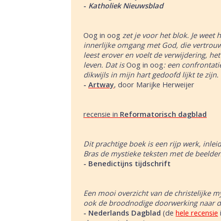
-
Katholiek Nieuwsblad
Oog in oog
zet je voor het blok. Je weet h
innerlijke omgang met God, die vertrouwe
leest erover en voelt de verwijdering, het
leven. Dat is
Oog in oog
: een confrontati
dikwijls in mijn hart gedoofd lijkt te zijn.
-
Artway
, door Marijke Herweijer
recensie in
Reformatorisch dagblad
Dit prachtige boek is een rijp werk, inle
Bras de mystieke teksten met de beelden
-
Benedictijns tijdschrift
Een mooi overzicht van de christelijke m
ook de broodnodige doorwerking naar de 
-
Nederlands Dagblad
(de
hele recensie