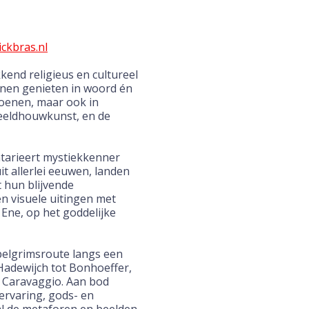
ckbras.nl
kend religieus en cultureel
nen genieten in woord én
ioenen, maar ook in
beeldhouwkunst, en de
arieert mystiekkenner
t allerlei eeuwen, landen
it hun blijvende
en visuele uitingen met
 Ene, op het goddelijke
pelgrimsroute langs een
Hadewijch tot Bonhoeffer,
t Caravaggio. Aan bod
ervaring, gods- en