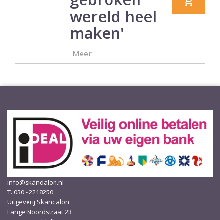
wereld heel
maken'
Meer
info@skandalon.nl
T. 030 - 2218250
Uitgeverij Skandalon
Lange Noordstraat 23