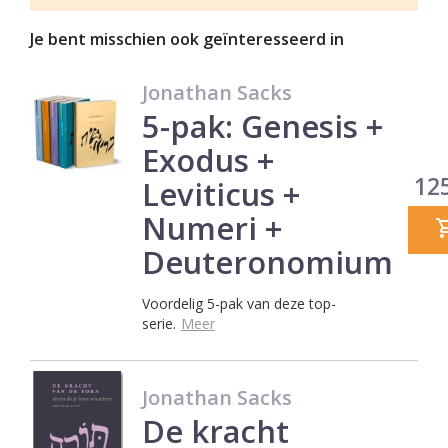
Je bent misschien ook geïnteresseerd in
Jonathan Sacks
5-pak: Genesis +
Exodus +
Prij
125
Leviticus +
Numeri +
Deuteronomium
Voordelig 5-pak van deze top-
serie.
Meer
Jonathan Sacks
De kracht