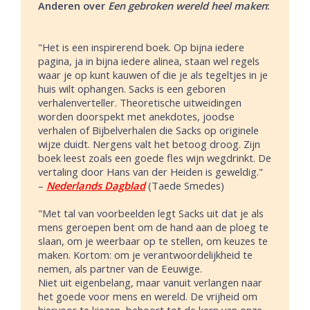
Anderen over
Een gebroken wereld heel maken
:
"Het is een inspirerend boek. Op bijna iedere
pagina, ja in bijna iedere alinea, staan wel regels
waar je op kunt kauwen of die je als tegeltjes in je
huis wilt ophangen. Sacks is een geboren
verhalenverteller. Theoretische uitweidingen
worden doorspekt met anekdotes, joodse
verhalen of Bijbelverhalen die Sacks op originele
wijze duidt. Nergens valt het betoog droog. Zijn
boek leest zoals een goede fles wijn wegdrinkt. De
vertaling door Hans van der Heiden is geweldig."
–
Nederlands Dagblad
(Taede Smedes)
"Met tal van voorbeelden legt Sacks uit dat je als
mens geroepen bent om de hand aan de ploeg te
slaan, om je weerbaar op te stellen, om keuzes te
maken. Kortom: om je verantwoordelijkheid te
nemen, als partner van de Eeuwige.
Niet uit eigenbelang, maar vanuit verlangen naar
het goede voor mens en wereld. De vrijheid om
hiervoor te kiezen, behoort tot de kern van onze