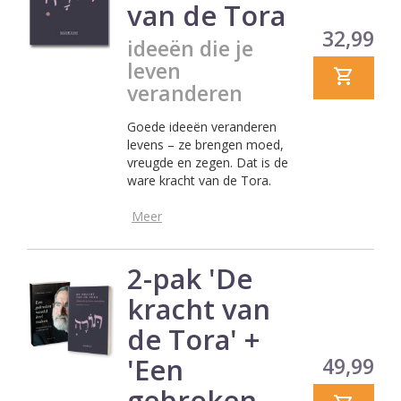
van de Tora
Prijs
32,99
ideeën die je
leven
veranderen
Goede ideeën veranderen
levens – ze brengen moed,
vreugde en zegen. Dat is de
ware kracht van de Tora.
Meer
2-pak 'De
kracht van
de Tora' +
'Een
Prijs
49,99
gebroken