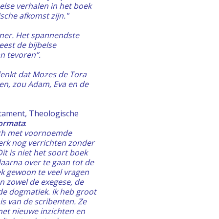
else verhalen in het boek
sche afkomst zijn."
ner. Het spannendste
eest de bijbelse
n tevoren”.
enkt dat Mozes de Tora
gen, zou Adam, Eva en de
tament, Theologische
formata
:
ich met voornoemde
erk nog verrichten zonder
it is niet het soort boek
daarna over te gaan tot de
ek gewoon te veel vragen
an zowel de exegese, de
de dogmatiek. Ik heb groot
s van de scribenten. Ze
met nieuwe inzichten en