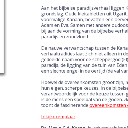
Aan het bijbelse paradijsverhaal liggen
grondslag. Oude kleitabletten uit Ugarit
voormalige Kanaän, bevatten een oerver
Adam en Eva. Samen met andere oudoost
bij aan de vorming van de bijbelse verha
paradijs en zondvloed.
De nauwe verwantschap tussen de Kanaän
verhaaltradities laat zich niet alleen in d
gedeelde naam voor de scheppergod (El),
paradijs, de ligging van de tuin van Eden
een slechte engel in de oertijd (de val va
Hoewel de overeenkomsten groot zijn, m
hun eigen, scherpe keuzes. In de bijbels
verantwoordelijk voor de keuze tussen 
is de mens een speelbal van de goden.
A
toont de fascinerende
overeenkomsten e
Inkijkexemplaar