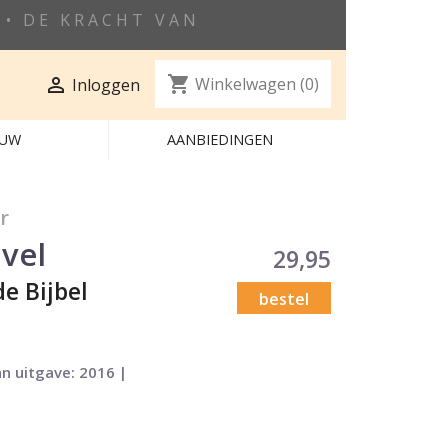
• DE KRACHT VAN
shopping_cart

Winkelwagen
(0)
Inloggen
EUW
AANBIEDINGEN
r
vel
29,95
e Bijbel
bestel
an uitgave: 2016 |