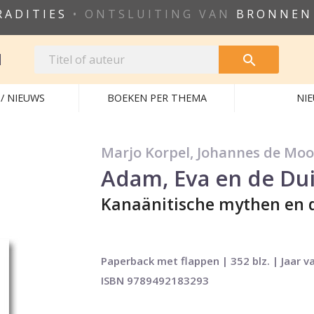
RADITIES
• ONTSLUITING VAN
BRONNEN
N

/ NIEUWS
BOEKEN PER THEMA
NI
Marjo Korpel, Johannes de Moo
Adam, Eva en de Dui
Kanaänitische mythen en d
Paperback met flappen | 352 blz. | Jaar v
ISBN 9789492183293