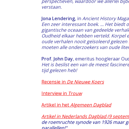
perspectieven, waardoor we allerlei bij
verstaan.
Jona Lendering
, in
Ancient History Maga
Een zeer interessant boek. ... Het biedt o
gigantische oceaan van gedeelde verhal
Oudheid elkaar hebben verteld. Korpel e
oude verhalen nooit geïsoleerd geleze
moeten alle onderzoekers van oude liter
Prof. John Day
, emeritus hoogleraar Ou
Het is beslist een van de meest fasciner
tijd gelezen heb!
Recensie in
De Nieuwe Koers
Interview in
Trouw
Artikel in het
Algemeen Dagblad
Artikel in Nederlands Dagblad (9 septe
de roemruchte synode van 1926 maar g
parallellen!"