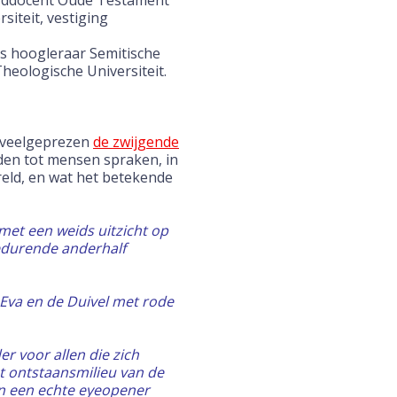
ofddocent Oude Testament
siteit, vestiging
s hoogleraar Semitische
heologische Universiteit.
 veelgeprezen
de zwijgende
den tot mensen spraken, in
reld, en wat het betekende
met een weids uitzicht op
gedurende anderhalf
Eva en de Duivel met rode
r voor allen die zich
t ontstaansmilieu van de
ien een echte eyeopener