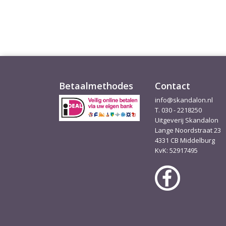
Betaalmethodes
Contact
info@skandalon.nl
T. 030 - 2218250
Uitgeverij Skandalon
Lange Noordstraat 23
4331 CB Middelburg
KvK: 52917495