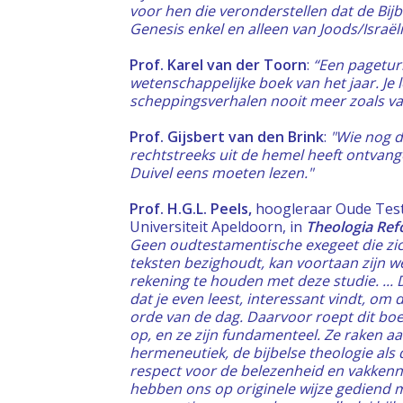
voor hen die veronderstellen dat de Bijb
Genesis enkel en alleen van Joods/Israëli
Prof. Karel van der Toorn
:
“Een pagetur
wetenschappelijke boek van het jaar. Je l
scheppingsverhalen nooit meer zoals va
Prof. Gijsbert van den Brink
:
"Wie nog d
rechtstreeks uit de hemel heeft ontvan
Duivel eens moeten lezen."
Prof. H.G.L. Peels,
hoogleraar Oude Tes
Universiteit Apeldoorn, in
Theologia Re
Geen oudtestamentische exegeet die z
teksten bezighoudt, kan voortaan zijn w
rekening te houden met deze studie. ... D
dat je even leest, interessant vindt, om 
orde van de dag. Daarvoor roept dit bo
op, en ze zijn fundamenteel. Ze raken a
hermeneutiek, de bijbelse theologie als 
respect voor de belezenheid en vakkenni
hebben ons op originele wijze gediend 