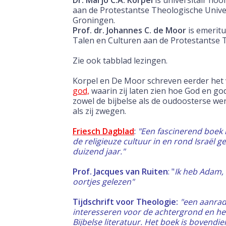
Dr. Marjo C.A. Korpel
is universitair ho
aan de Protestantse Theologische Univer
Groningen.
Prof. dr. Johannes C. de Moor
is emeritu
Talen en Culturen aan de Protestantse T
Zie ook tabblad lezingen.
Korpel en De Moor schreven eerder het
god,
waarin zij laten zien hoe God en go
zowel de bijbelse als de oudoosterse we
als zij zwegen.
Friesch Dagblad
:
"Een fascinerend boek 
de religieuze cultuur in en rond Israël 
duizend jaar."
Prof. Jacques van Ruiten
: "
Ik heb Adam, 
oortjes gelezen"
Tijdschrift voor Theologie:
"een aanrade
interesseren voor de achtergrond en he
Bijbelse literatuur. Het boek is bovend