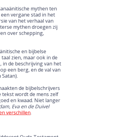
 Kanaänitische mythen ten
, een vergane stad in het
sie van het verhaal van
erse mythen droegen zij
len over schepping,
itische en bijbelse
e taal zien, maar ook in de
 in de beschrijving van het
 op een berg, en de val van
n Satan).
aakten de bijbelschrijvers
e tekst wordt de mens zelf
goed en kwaad. Niet langer
dam, Eva en de Duivel
n verschillen
.