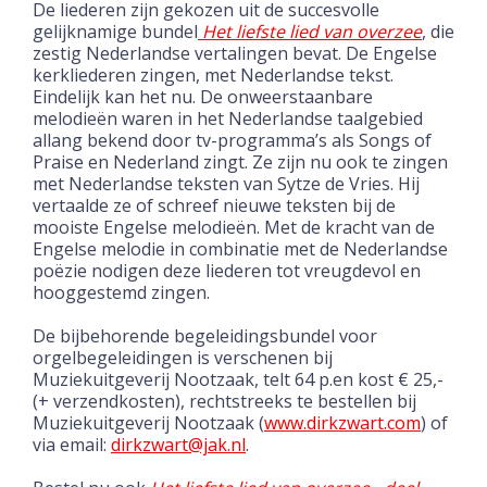
De liederen zijn gekozen uit de succesvolle
gelijknamige bundel
Het liefste lied van overzee
, die
zestig Nederlandse vertalingen bevat. De Engelse
kerkliederen zingen, met Nederlandse tekst.
Eindelijk kan het nu. De onweerstaanbare
melodieën waren in het Nederlandse taalgebied
allang bekend door tv-programma’s als Songs of
Praise en Nederland zingt. Ze zijn nu ook te zingen
met Nederlandse teksten van Sytze de Vries. Hij
vertaalde ze of schreef nieuwe teksten bij d
e
mooi
s
te Engelse melodieën. Met de kracht van de
Engelse melodie in combinatie met de Nederlandse
poëzie nodigen deze liederen tot vreugdevol en
hooggestemd zingen.
De bijbehorende begeleidingsbundel voor
orgelbegeleidingen is verschenen bij
Muziekuitgeverij Nootzaak, telt 64 p.en kost € 25,-
(+ verzendkosten), rechtstreeks te bestellen bij
Muziekuitgeverij Nootzaak (
www.dirkzwart.com
) of
via email:
dirkzwart@jak.nl
.