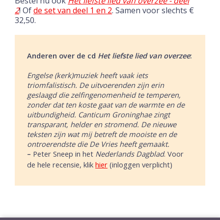
Bestel nu ook
Het liefste lied van overzee - deel
2
!
Of
de set van deel 1 en 2
. Samen voor slechts €
32,50.
Anderen over de cd
Het liefste lied van overzee
:
Engelse (kerk)muziek heeft vaak iets
triomfalistisch. De uitvoerenden zijn erin
geslaagd die zelfingenomenheid te temperen,
zonder dat ten koste gaat van de warmte en de
uitbundigheid. Canticum Groninghae zingt
transparant, helder en stromend. De nieuwe
teksten zijn wat mij betreft de mooiste en de
ontroerendste die De Vries heeft gemaakt.
–
Peter Sneep in het
Nederlands Dagblad
. Voor
de hele recensie, klik
hier
(inloggen verplicht)