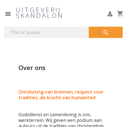
UITGEVERIJ
shopping_cart


SKANDALON

Over ons
Ontsluiting van bronnen, respect voor
tradities, de kracht van humaniteit
Godsdienst en samenleving is ons
werkterrein. Wij geven een podium aan
auteurs uit de tradities van christendom,