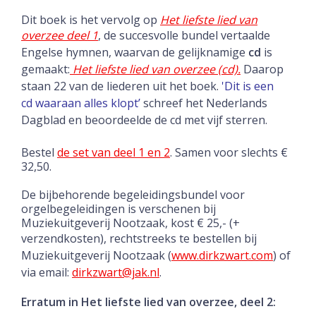
Dit boek is het vervolg op
Het liefste lied van
overzee deel 1
, de succesvolle bundel
vertaalde
Engelse hymnen, waarvan de gelijknamige
cd
is
gemaakt:
Het liefste
lied van overzee (cd).
Daarop
staan 22 van de liederen uit het boek.
'
Dit
is een
cd
waaraan alles klopt’
schreef het Nederlands
Dagblad en beoordeelde de cd met
vijf
sterren.
Bestel
de set van deel 1 en 2
. Samen voor slechts €
32,50.
De bijbehorende begeleidingsbundel voor
orgelbegeleidingen is verschenen bij
Muziekuitgeverij Nootzaak, kost € 25,- (+
verzendkosten), rechtstreeks te
bestellen bij
Muziekuitgeverij Nootzaak (
www.dirkzwart.com
) of
via email:
dirkzwart@jak.nl
.
Erratum in Het liefste lied van overzee, deel 2: