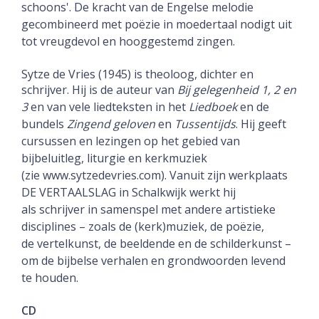
schoons'. De kracht van de Engelse melodie
gecombineerd met poëzie in
moedertaal nodigt uit
tot vreugdevol en hooggestemd zingen.
Sytze de Vries (1945) is theoloog, dichter en
schrijver. Hij is de auteur van
Bij gelegenheid 1,
2 en
3
en van vele liedteksten in het
Liedboek
en de
bundels
Zingend geloven
en
Tussentijds
.
Hij geeft
cursussen en lezingen op het gebied van
bijbeluitleg, liturgie en kerkmuziek
(zie
www.sytzedevries.com). Vanuit zijn werkplaats
DE VERTAALSLAG in Schalkwijk werkt hij
als
schrijver in samenspel met andere artistieke
disciplines – zoals de (kerk)muziek, de poëzie,
de
vertelkunst, de beeldende en de schilderkunst –
om de bijbelse verhalen en grondwoorden
levend
te houden.
CD