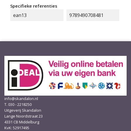
Specifieke referenties
ean13
9789490708481
info@skandalon.nl
T. 030 - 2218250
Uitgeverij Skandalon
Lange Noordstraat 23
4331 CB Middelburg
KvK: 52917495