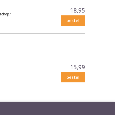
Prijs
18,95
schap.'
bestel
Prijs
15,99
bestel