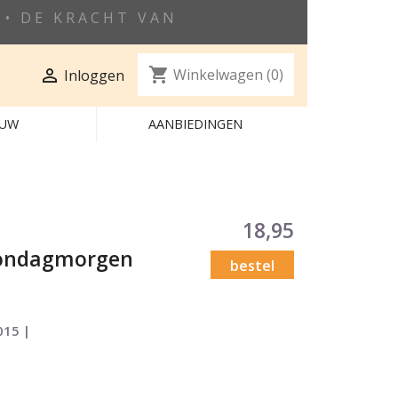
• DE KRACHT VAN
shopping_cart

Winkelwagen
(0)
Inloggen
EUW
AANBIEDINGEN
18,95
zondagmorgen
bestel
015 |