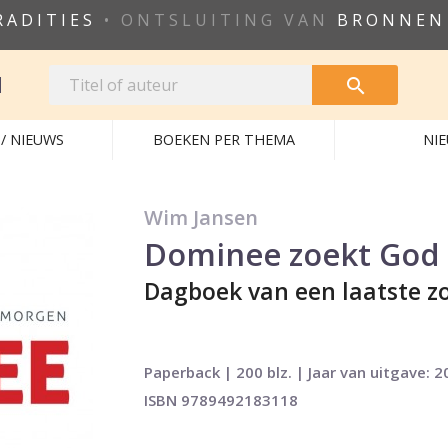
RADITIES
• ONTSLUITING VAN
BRONNEN
N

/ NIEUWS
BOEKEN PER THEMA
NI
Wim Jansen
Dominee zoekt God
Dagboek van een laatste 
Paperback | 200 blz. | Jaar van uitgave: 2
ISBN 9789492183118