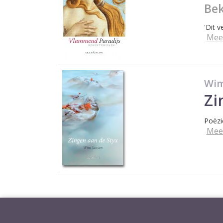
Bek
'Dit 
Mee
Wim
Zi
Poëzi
Mee