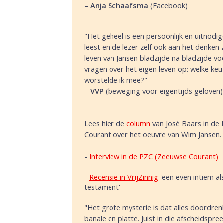
–
Anja Schaafsma
(Facebook)
"Het geheel is een persoonlijk en uitnodi
leest en de lezer zelf ook aan het denken
leven van Jansen bladzijde na bladzijde vo
vragen over het eigen leven op: welke ke
worstelde ik mee?"
–
VVP
(beweging voor eigentijds geloven)
Lees hier de
column
van José Baars in de 
Courant over het oeuvre van Wim Jansen.
-
Interview in de PZC (Zeeuwse Courant)
-
Recensie in VrijZinnig
'een even intiem al
testament'
"Het grote mysterie is dat alles doordrenk
banale en platte. Juist in die afscheidspr