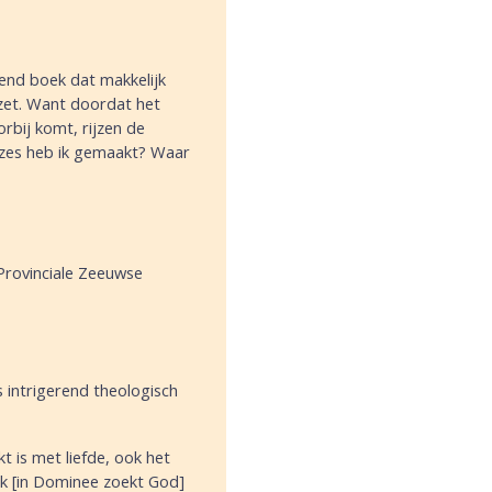
gend boek dat makkelijk
 zet. Want doordat het
orbij komt, rijzen de
uzes heb ik gemaakt? Waar
Provinciale Zeeuwse
s intrigerend theologisch
t is met liefde, ook het
eek [in Dominee zoekt God]