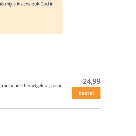
oals mijns inziens ook God in
Prijs
24,99
t traditionele hemelgeloof, maar
bestel