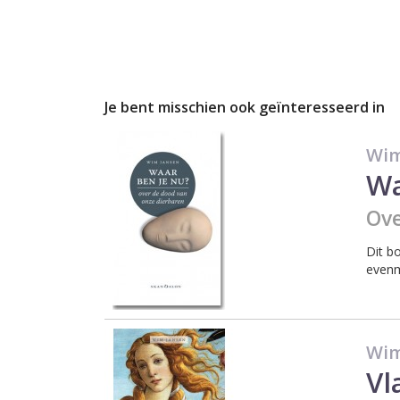
Je bent misschien ook geïnteresseerd in
Wim
Wa
Ove
Dit b
evenm
Wim
Vl