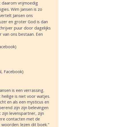
uist daarom vrijmoedig
igies. Wim Jansen is zo
ertelt Jansen ons
uzer en groter God is dan
hrijver puur door dagelijks
r van ons bestaan. Een
Facebook)
nl, Facebook)
nsen is een verrassing.
 heilige is niet voor watjes.
cht en als een mysticus en
erend zijn zijn belevingen
et
zijn levenspartner, zijn
dere contacten
met de
woorden: lezen dit boek."