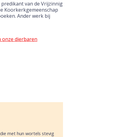
t predikant van de Vrijzinnig
nige Koorkerkgemeenschap
 boeken. Ander werk bij
n onze dierbaren
 die met hun wortels stevig