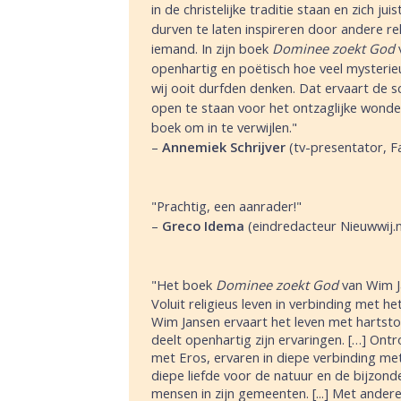
in de christelijke traditie staan en zich j
durven te laten inspireren door andere rel
iemand. In zijn boek
Dominee zoekt God
v
openhartig en poëtisch hoe veel mysterie
wij ooit durfden denken. Dat ervaart de sc
open te staan voor het ontzaglijke wonde
boek om in te verwijlen."
–
Annemiek Schrijver
(tv-presentator, 
"Prachtig, een aanrader!"
–
Greco Idema
(eindredacteur Nieuwwij.
"Het boek
Dominee zoekt God
van Wim Ja
Voluit religieus leven in verbinding met het
Wim Jansen ervaart het
leven met hartsto
deelt openhartig zijn ervaringen.
[…]
Ontro
met Eros, ervaren in diepe verbinding m
diepe liefde voor de natuur en de bijzon
mensen in zijn gemeenten.
[...]
Met andere 